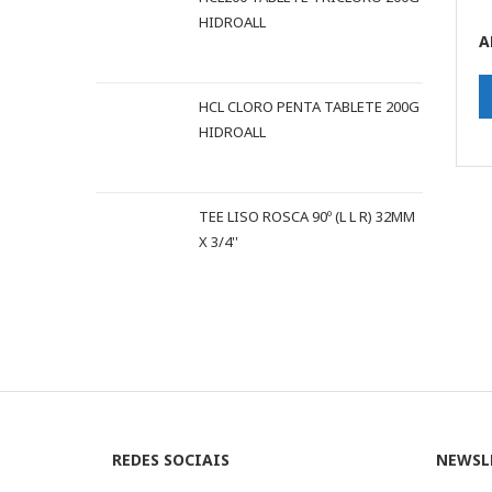
HIDROALL
A
HCL CLORO PENTA TABLETE 200G
HIDROALL
TEE LISO ROSCA 90º (L L R) 32MM
X 3/4''
REDES SOCIAIS
NEWSL