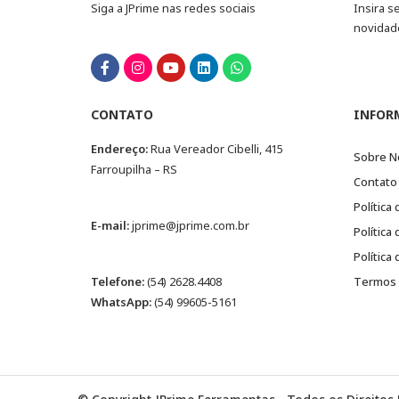
Siga a JPrime nas redes sociais
Insira s
novidad
CONTATO
INFOR
Endereço:
Rua Vereador Cibelli, 415
Sobre N
Farroupilha – RS
Contato
Política
E-mail:
jprime@jprime.com.br
Política
Política
Telefone:
(54) 2628.4408
Termos 
WhatsApp:
(54) 99605-5161