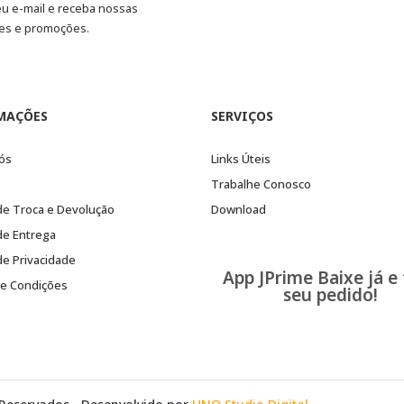
eu e-mail e receba nossas
es e promoções.
MAÇÕES
SERVIÇOS
ós
Links Úteis
Trabalhe Conosco
 de Troca e Devolução
Download
 de Entrega
 de Privacidade
App JPrime Baixe já e
e Condições
seu pedido!