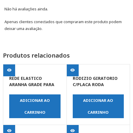
Não há avaliações ainda.
Apenas clientes conectados que compraram este produto podem
deixar uma avaliação.
Produtos relacionados
REDE ELASTICO
RODIZIO GIRATORIO
ARANHA GRADE PARA
C/PLACA RODA
CAPACETE 30 X 30 C/ 4
POLIPROPILENO 5″
GANCHOS
(125MM)
ADICIONAR AO
ADICIONAR AO
CARRINHO
CARRINHO