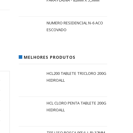
PARA PLAINA - 82MM X 5,5MM
NUMERO RESIDENCIAL N-6 ACO
ESCOVADO
MELHORES PRODUTOS
HCL200 TABLETE TRICLORO 200G
HIDROALL
HCL CLORO PENTA TABLETE 200G
HIDROALL
TEE LISO ROSCA 90º (L L R) 32MM