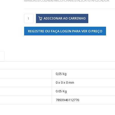
MANUAIS/COLHER/ARCO/CHAVES/ALICATE/APLICADOR
ADICIONAR AO CARRINHO
REGISTRE OU FAÇA LOGIN PARA VER O PREÇO
0,05 kg
0 x 0 x 0 mm
0.05 Kg
7893946112776