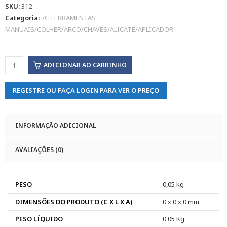
SKU:
312
Categoria:
7G FERRAMENTAS
MANUAIS/COLHER/ARCO/CHAVES/ALICATE/APLICADOR
ADICIONAR AO CARRINHO
REGISTRE OU FAÇA LOGIN PARA VER O PREÇO
INFORMAÇÃO ADICIONAL
AVALIAÇÕES (0)
PESO
0,05 kg
DIMENSÕES DO PRODUTO (C X L X A)
0 x 0 x 0 mm
PESO LÍQUIDO
0.05 Kg