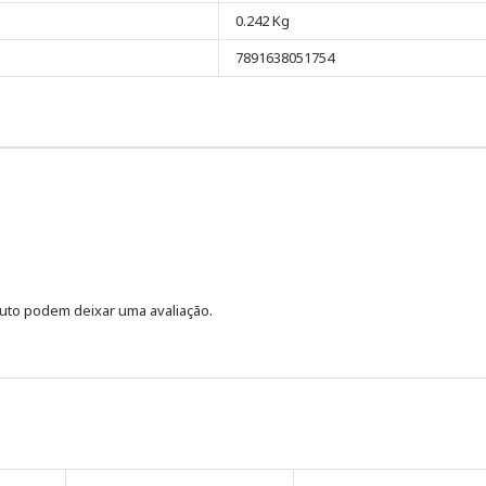
0.242 Kg
7891638051754
uto podem deixar uma avaliação.