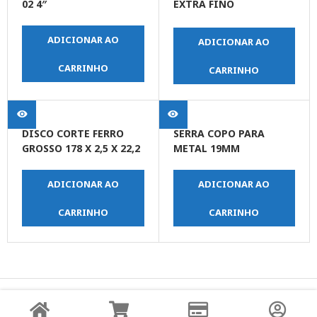
02 4″
EXTRA FINO
PORCELANATO PO 01 4″
ADICIONAR AO
ADICIONAR AO
CARRINHO
CARRINHO
DISCO CORTE FERRO
SERRA COPO PARA
GROSSO 178 X 2,5 X 22,2
METAL 19MM
ADICIONAR AO
ADICIONAR AO
CARRINHO
CARRINHO
© Copyright JPrime Ferramentas - Todos os Direitos
Reservados - Desenvolvido por
UNO Studio Digital.