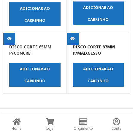
P/ESMERILHADEIRA
ADICIONAR AO
ADICIONAR AO
(PRO)
CARRINHO
CARRINHO
DISCO CORTE 65MM
DISCO CORTE 87MM
P/CONCRET
P/MAD.GESSO
P/MULTIFUNCA
P/MULTIFUNCAO
ADICIONAR AO
ADICIONAR AO
CARRINHO
CARRINHO
© Copyright JPrime Ferramentas - Todos os Direitos
Reservados - Desenvolvido por
UNO Studio Digital.
Home
Loja
Orçamento
Conta