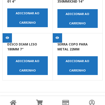
01 4″
350MMX36D 14″
INDUSTRIAL
ADICIONAR AO
ADICIONAR AO
CARRINHO
CARRINHO
DISCO DIAM LISO
SERRA COPO PARA
180MM 7″
METAL 22MM
ADICIONAR AO
ADICIONAR AO
CARRINHO
CARRINHO
© Copyright JPrime Ferramentas - Todos os Direitos
Reservados - Desenvolvido por
UNO Studio Digital.