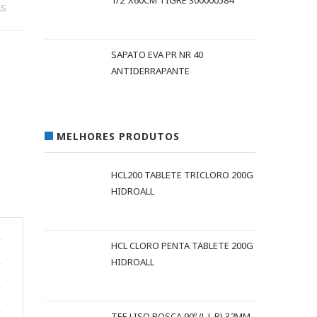
1/2"X60CM TIGRE 300000584
AS
SAPATO EVA PR NR 40
ANTIDERRAPANTE
MELHORES PRODUTOS
HCL200 TABLETE TRICLORO 200G
HIDROALL
HCL CLORO PENTA TABLETE 200G
HIDROALL
TEE LISO ROSCA 90º (L L R) 32MM