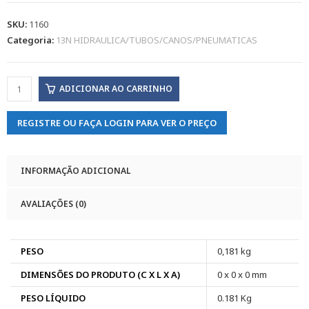
SKU:
1160
Categoria:
13N HIDRAULICA/TUBOS/CANOS/PNEUMATICAS
ADICIONAR AO CARRINHO
REGISTRE OU FAÇA LOGIN PARA VER O PREÇO
INFORMAÇÃO ADICIONAL
AVALIAÇÕES (0)
PESO
0,181 kg
DIMENSÕES DO PRODUTO (C X L X A)
0 x 0 x 0 mm
PESO LÍQUIDO
0.181 Kg