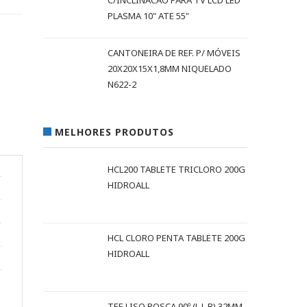
C/INCLINACAO PARA TV LCD LED
PLASMA 10" ATE 55"
CANTONEIRA DE REF. P/ MÓVEIS
20X20X15X1,8MM NIQUELADO
N622-2
MELHORES PRODUTOS
HCL200 TABLETE TRICLORO 200G
HIDROALL
HCL CLORO PENTA TABLETE 200G
HIDROALL
TEE LISO ROSCA 90º (L L R) 32MM