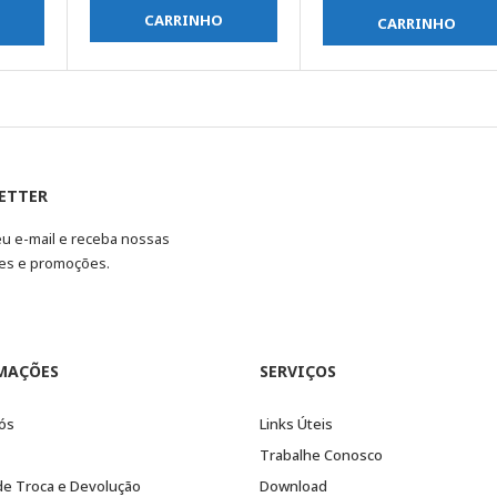
CARRINHO
CARRINHO
ETTER
eu e-mail e receba nossas
es e promoções.
MAÇÕES
SERVIÇOS
ós
Links Úteis
Trabalhe Conosco
 de Troca e Devolução
Download