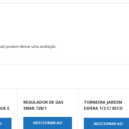
uto podem deixar uma avaliação.
REGULADOR DE GAS
TORNEIRA JARDIM
UE E
IMAR 728/1
ESFERA 1/2 C/ BICO
AR-
REMOVIVEL
P/MANGUEIRA METAL
ADICIONAR AO
O
ADICIONAR AO