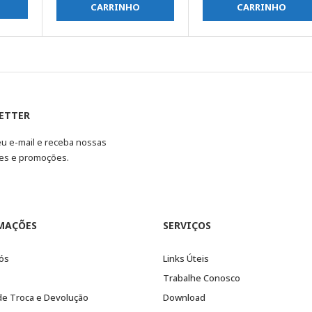
CARRINHO
CARRINHO
ETTER
eu e-mail e receba nossas
es e promoções.
MAÇÕES
SERVIÇOS
ós
Links Úteis
Trabalhe Conosco
 de Troca e Devolução
Download