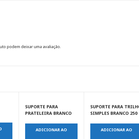
uto podem deixar uma avaliação.
SUPORTE PARA
SUPORTE PARA TRILH
PRATELEIRA BRANCO
SIMPLES BRANCO 250
10 X 12 POLEGADA
MM
(FERTAK)
O
ADICIONAR AO
ADICIONAR AO