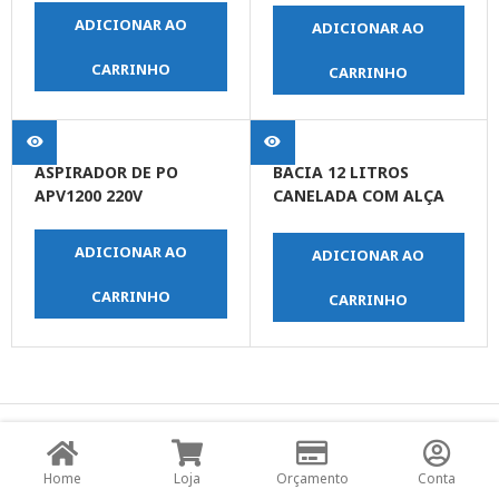
ADICIONAR AO
ADICIONAR AO
CARRINHO
CARRINHO
ASPIRADOR DE PO
BACIA 12 LITROS
APV1200 220V
CANELADA COM ALÇA
COLOR
ADICIONAR AO
ADICIONAR AO
CARRINHO
CARRINHO
© Copyright JPrime Ferramentas - Todos os Direitos
Reservados - Desenvolvido por
UNO Studio Digital.
Home
Loja
Orçamento
Conta