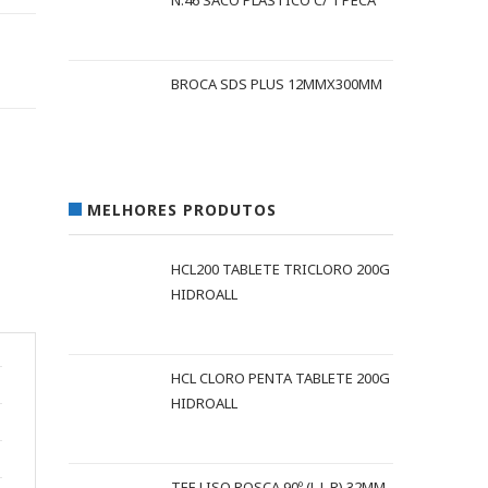
N.46 SACO PLASTICO C/ 1 PECA
BROCA SDS PLUS 12MMX300MM
MELHORES PRODUTOS
HCL200 TABLETE TRICLORO 200G
HIDROALL
HCL CLORO PENTA TABLETE 200G
HIDROALL
TEE LISO ROSCA 90º (L L R) 32MM