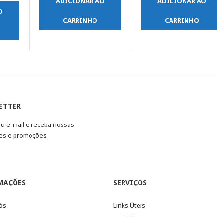
ADICIONAR AO
ADICIONAR AO
O
CARRINHO
CARRINHO
ETTER
eu e-mail e receba nossas
es e promoções.
MAÇÕES
SERVIÇOS
ós
Links Úteis