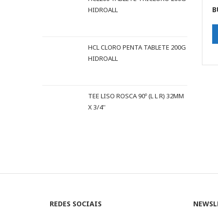
B
HIDROALL
HCL CLORO PENTA TABLETE 200G
HIDROALL
TEE LISO ROSCA 90º (L L R) 32MM
X 3/4''
REDES SOCIAIS
NEWSL