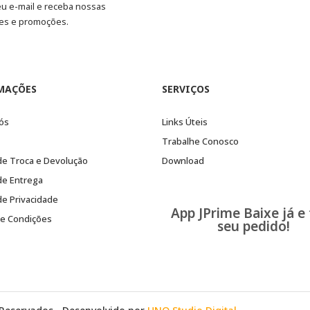
eu e-mail e receba nossas
es e promoções.
MAÇÕES
SERVIÇOS
ós
Links Úteis
Trabalhe Conosco
 de Troca e Devolução
Download
 de Entrega
 de Privacidade
App JPrime Baixe já e
e Condições
seu pedido!