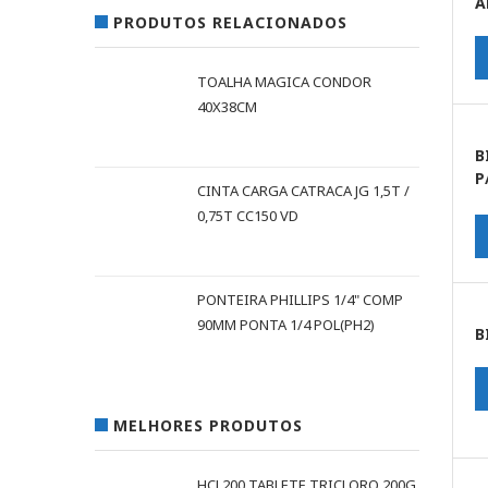
A
PRODUTOS RELACIONADOS
TOALHA MAGICA CONDOR
40X38CM
B
P
CINTA CARGA CATRACA JG 1,5T /
S
0,75T CC150 VD
PONTEIRA PHILLIPS 1/4" COMP
90MM PONTA 1/4 POL(PH2)
B
MELHORES PRODUTOS
HCL200 TABLETE TRICLORO 200G