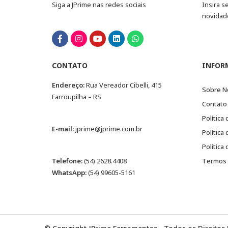
Siga a JPrime nas redes sociais
Insira s
novidad
CONTATO
INFOR
Endereço:
Rua Vereador Cibelli, 415
Sobre N
Farroupilha – RS
Contato
Política
E-mail:
jprime@jprime.com.br
Política
Política
Telefone:
(54) 2628.4408
Termos 
WhatsApp:
(54) 99605-5161