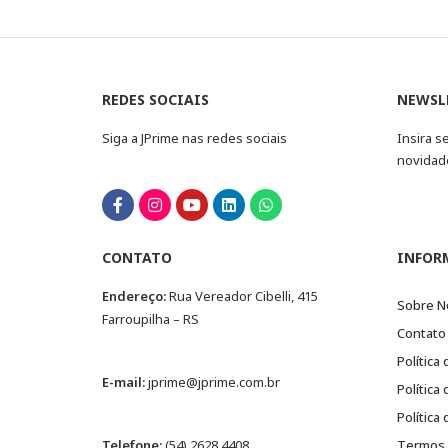
REDES SOCIAIS
NEWSL
Siga a JPrime nas redes sociais
Insira s
novidad
CONTATO
INFOR
Endereço:
Rua Vereador Cibelli, 415
Sobre N
Farroupilha – RS
Contato
Política
E-mail:
jprime@jprime.com.br
Política
Política
Telefone:
(54) 2628.4408
Termos 