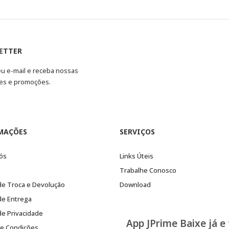
ETTER
eu e-mail e receba nossas
es e promoções.
MAÇÕES
SERVIÇOS
ós
Links Úteis
Trabalhe Conosco
 de Troca e Devolução
Download
 de Entrega
 de Privacidade
App JPrime Baixe já e
e Condições