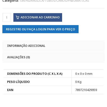
Categoria:
13N HIDRAULICA/TUBOS/CANOS/PNEUMATICAS
ADICIONAR AO CARRINHO
REGISTRE OU FAÇA LOGIN PARA VER O PREÇO
INFORMAÇÃO ADICIONAL
AVALIAÇÕES (0)
DIMENSÕES DO PRODUTO (C X L X A)
0 x 0 x 0 mm
PESO LÍQUIDO
0 Kg
EAN
7897210429959