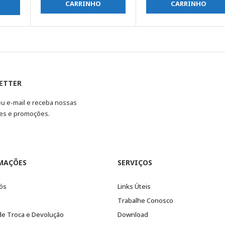
CARRINHO
CARRINHO
ETTER
eu e-mail e receba nossas
es e promoções.
MAÇÕES
SERVIÇOS
ós
Links Úteis
Trabalhe Conosco
 de Troca e Devolução
Download