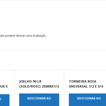
uto podem deixar uma avaliação.
JOELHO 90 LR
TORNEIRA BOIA
UE E
(SOLD/ROSC) 25MMX1/2
UNIVERSAL 1/2 E 3/4
AR-
ADICIONAR AO
ADICIONAR AO
O