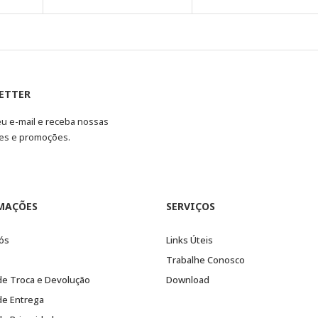
ETTER
eu e-mail e receba nossas
es e promoções.
MAÇÕES
SERVIÇOS
ós
Links Úteis
Trabalhe Conosco
 de Troca e Devolução
Download
 de Entrega