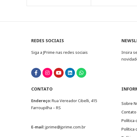
REDES SOCIAIS
NEWSL
Siga a JPrime nas redes sociais
Insira s
novidad
CONTATO
INFOR
Endereço:
Rua Vereador Cibelli, 415
Sobre N
Farroupilha – RS
Contato
Política
E-mail:
jprime@jprime.com.br
Política