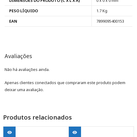
DIMENSÕES DO PRODUTO (C X L X A)
0 x 0 x 0 mm
PESO LÍQUIDO
1.7 Kg
EAN
7899095400153
Avaliações
Não há avaliações ainda.
Apenas clientes conectados que compraram este produto podem
deixar uma avaliação.
Produtos relacionados