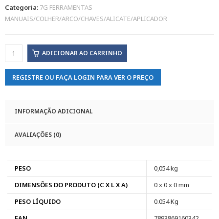
Categoria:
7G FERRAMENTAS
MANUAIS/COLHER/ARCO/CHAVES/ALICATE/APLICADOR
ADICIONAR AO CARRINHO
REGISTRE OU FAÇA LOGIN PARA VER O PREÇO
INFORMAÇÃO ADICIONAL
AVALIAÇÕES (0)
PESO
0,054 kg
DIMENSÕES DO PRODUTO (C X L X A)
0 x 0 x 0 mm
PESO LÍQUIDO
0.054 Kg
EAN
7893869160342