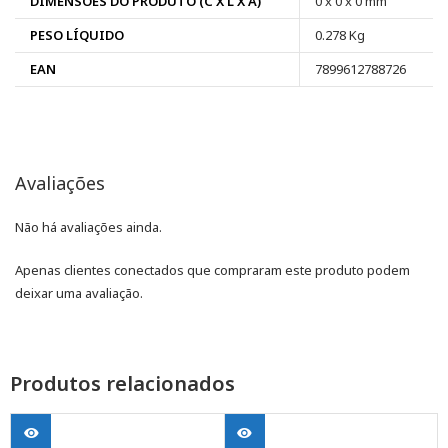
DIMENSÕES DO PRODUTO (C X L X A)
0 x 0 x 0 mm
PESO LÍQUIDO
0.278 Kg
EAN
7899612788726
Avaliações
Não há avaliações ainda.
Apenas clientes conectados que compraram este produto podem
deixar uma avaliação.
Produtos relacionados