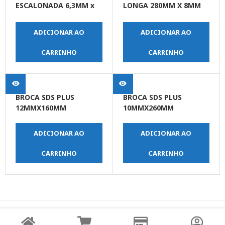
ESCALONADA 6,3MM x
LONGA 280MM X 8MM
10,9MM
(5/16)
ADICIONAR AO
ADICIONAR AO
CARRINHO
CARRINHO
BROCA SDS PLUS
BROCA SDS PLUS
12MMX160MM
10MMX260MM
ADICIONAR AO
ADICIONAR AO
CARRINHO
CARRINHO
© Copyright JPrime Ferramentas - Todos os Direitos
Reservados - Desenvolvido por
UNO Studio Digital.