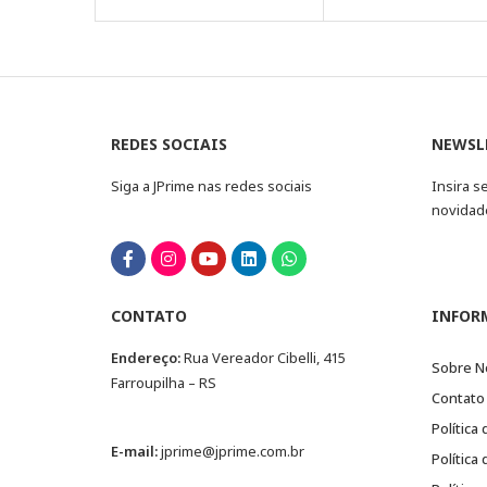
REDES SOCIAIS
NEWSL
Siga a JPrime nas redes sociais
Insira s
novidad
CONTATO
INFOR
Endereço:
Rua Vereador Cibelli, 415
Sobre N
Farroupilha – RS
Contato
Política
E-mail:
jprime@jprime.com.br
Política