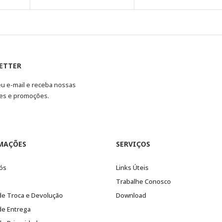
ETTER
eu e-mail e receba nossas
es e promoções.
MAÇÕES
SERVIÇOS
ós
Links Úteis
Trabalhe Conosco
 de Troca e Devolução
Download
 de Entrega