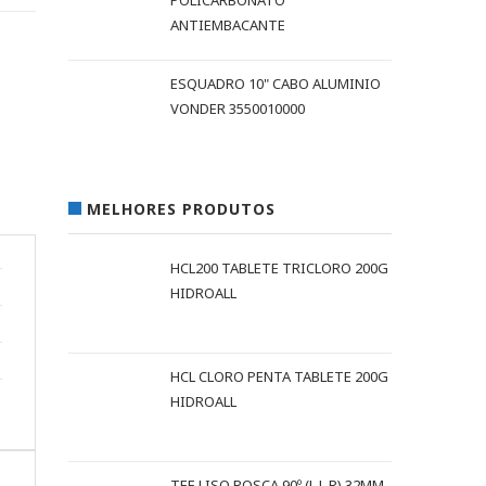
POLICARBONATO
ANTIEMBACANTE
ESQUADRO 10" CABO ALUMINIO
VONDER 3550010000
MELHORES PRODUTOS
HCL200 TABLETE TRICLORO 200G
HIDROALL
HCL CLORO PENTA TABLETE 200G
HIDROALL
TEE LISO ROSCA 90º (L L R) 32MM