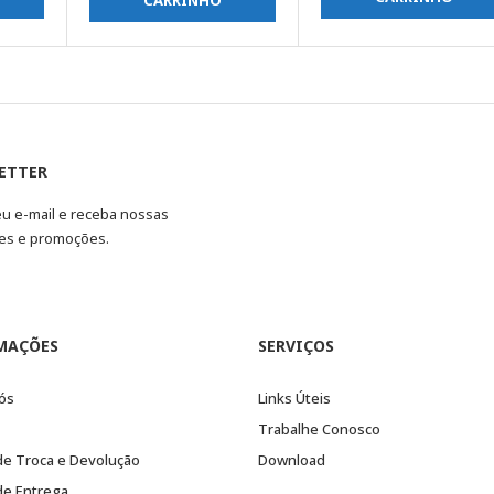
CARRINHO
ETTER
eu e-mail e receba nossas
es e promoções.
MAÇÕES
SERVIÇOS
ós
Links Úteis
Trabalhe Conosco
 de Troca e Devolução
Download
 de Entrega