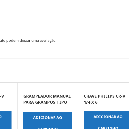
uto podem deixar uma avaliação.
-V
GRAMPEADOR MANUAL
CHAVE PHILIPS CR-V
PARA GRAMPOS TIPO
1/4 X 6
53 DE 4 – 14MM
O
ADICIONAR AO
ADICIONAR AO
CARRINHO