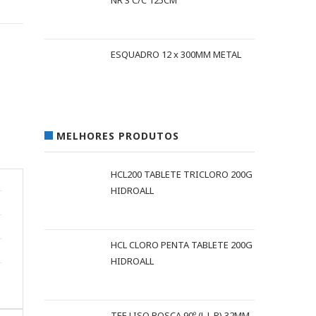
NR 3 C/C 125CM
ESQUADRO 12 x 300MM METAL
MELHORES PRODUTOS
HCL200 TABLETE TRICLORO 200G
HIDROALL
HCL CLORO PENTA TABLETE 200G
HIDROALL
TEE LISO ROSCA 90º (L L R) 32MM