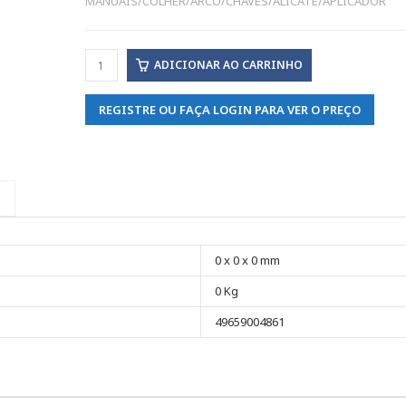
MANUAIS/COLHER/ARCO/CHAVES/ALICATE/APLICADOR
ADICIONAR AO CARRINHO
REGISTRE OU FAÇA LOGIN PARA VER O PREÇO
0 x 0 x 0 mm
0 Kg
49659004861