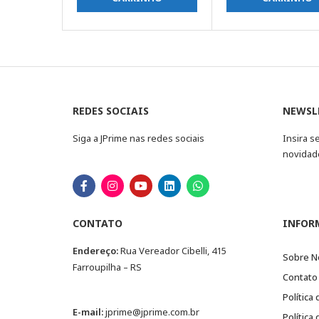
REDES SOCIAIS
NEWSL
Siga a JPrime nas redes sociais
Insira s
novidad
CONTATO
INFOR
Endereço:
Rua Vereador Cibelli, 415
Sobre N
Farroupilha – RS
Contato
Política
E-mail:
jprime@jprime.com.br
Política