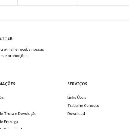
ETTER
eu e-mail e receba nossas
es e promoções.
MAÇÕES
SERVIÇOS
ós
Links Úteis
Trabalhe Conosco
 de Troca e Devolução
Download
 de Entrega