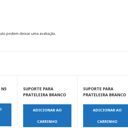
uto podem deixar uma avaliação.
 N5
SUPORTE PARA
SUPORTE PARA
PRATELEIRA BRANCO
PRATELEIRA BRANCO
08 X 10 POLEGADA
12 X 14 POLEGADA
(FERTAK)
(FERTAK)
O
ADICIONAR AO
ADICIONAR AO
CARRINHO
CARRINHO