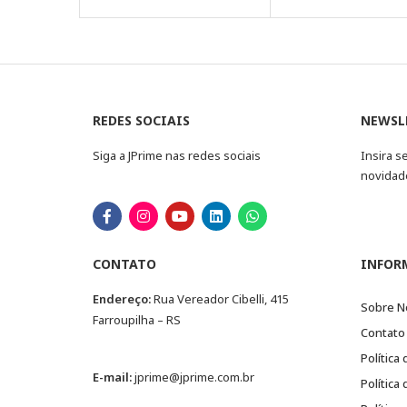
REDES SOCIAIS
NEWSL
Siga a JPrime nas redes sociais
Insira s
novidad
CONTATO
INFOR
Endereço:
Rua Vereador Cibelli, 415
Sobre N
Farroupilha – RS
Contato
Política
E-mail:
jprime@jprime.com.br
Política