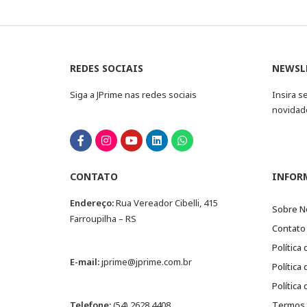
REDES SOCIAIS
NEWSL
Siga a JPrime nas redes sociais
Insira s
novidad
CONTATO
INFOR
Endereço:
Rua Vereador Cibelli, 415
Sobre N
Farroupilha – RS
Contato
Política
E-mail:
jprime@jprime.com.br
Política
Política
Telefone:
(54) 2628.4408
Termos 