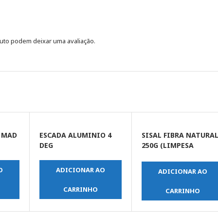
uto podem deixar uma avaliação.
C MAD
ESCADA ALUMINIO 4
SISAL FIBRA NATURA
DEG
250G (LIMPESA
AZULEJO E PISO)
O
ADICIONAR AO
ADICIONAR AO
CARRINHO
CARRINHO