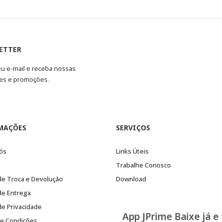
ETTER
eu e-mail e receba nossas
es e promoções.
MAÇÕES
SERVIÇOS
ós
Links Úteis
Trabalhe Conosco
 de Troca e Devolução
Download
 de Entrega
 de Privacidade
App JPrime Baixe já e
e Condições