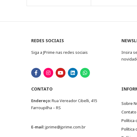
REDES SOCIAIS
NEWSL
Siga a JPrime nas redes sociais
Insira s
novidad
CONTATO
INFOR
Endereço:
Rua Vereador Cibelli, 415
Sobre N
Farroupilha – RS
Contato
Política
E-mail:
jprime@jprime.com.br
Política