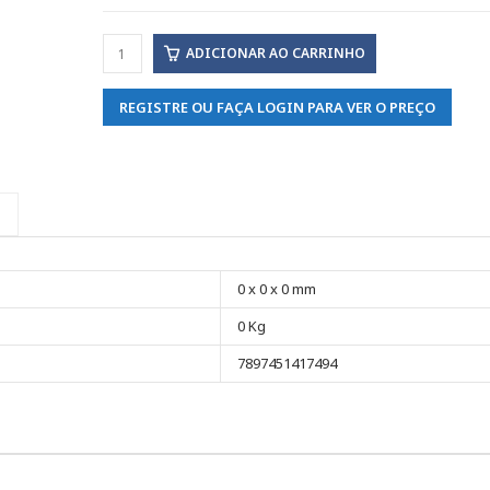
ADICIONAR AO CARRINHO
REGISTRE OU FAÇA LOGIN PARA VER O PREÇO
0 x 0 x 0 mm
0 Kg
7897451417494