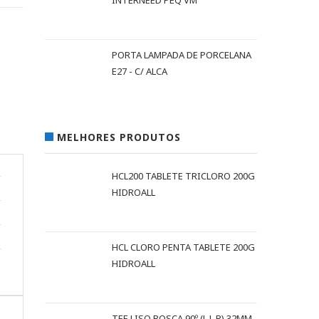
INTERNEED PEQ VM
PORTA LAMPADA DE PORCELANA
E27 - C/ ALCA
MELHORES PRODUTOS
HCL200 TABLETE TRICLORO 200G
HIDROALL
HCL CLORO PENTA TABLETE 200G
HIDROALL
TEE LISO ROSCA 90º (L L R) 32MM