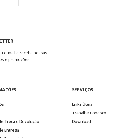
ETTER
eu e-mail e receba nossas
es e promoções.
MAÇÕES
SERVIÇOS
ós
Links Úteis
Trabalhe Conosco
 de Troca e Devolução
Download
 de Entrega