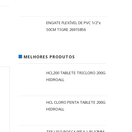
ENGATE FLEXÍVEL DE PVC 1/2"x
50CM TIGRE 26915856
MELHORES PRODUTOS
HCL200 TABLETE TRICLORO 200G
HIDROALL
HCL CLORO PENTA TABLETE 200G
HIDROALL
TEE LISO ROSCA 90º (L L R) 32MM