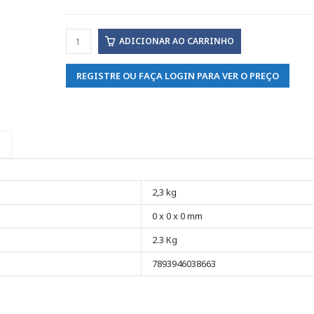
ADICIONAR AO CARRINHO
REGISTRE OU FAÇA LOGIN PARA VER O PREÇO
2,3 kg
0 x 0 x 0 mm
2.3 Kg
7893946038663