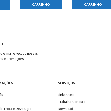
CARRINHO
CARRINHO
ETTER
eu e-mail e receba nossas
es e promoções.
MAÇÕES
SERVIÇOS
ós
Links Úteis
Trabalhe Conosco
 de Troca e Devolução
Download