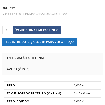
SKU:
537
Categoria:
8H EPI/MASCARA/LUVAS/BOTINAS
ADICIONAR AO CARRINHO
REGISTRE OU FAÇA LOGIN PARA VER O PREÇO
INFORMAÇÃO ADICIONAL
AVALIAÇÕES (0)
PESO
0,006 kg
DIMENSÕES DO PRODUTO (C X L X A)
0 x 0 x 0 mm
PESO LÍQUIDO
0.006 Kg