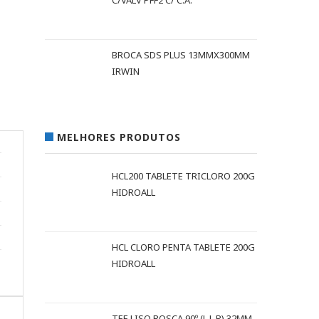
C/VALV PFF2 C/ C.A.
BROCA SDS PLUS 13MMX300MM
IRWIN
MELHORES PRODUTOS
HCL200 TABLETE TRICLORO 200G
HIDROALL
HCL CLORO PENTA TABLETE 200G
HIDROALL
TEE LISO ROSCA 90º (L L R) 32MM