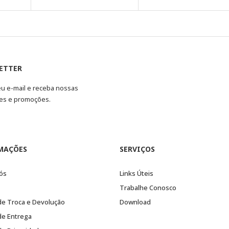
ETTER
eu e-mail e receba nossas
es e promoções.
MAÇÕES
SERVIÇOS
ós
Links Úteis
Trabalhe Conosco
 de Troca e Devolução
Download
 de Entrega