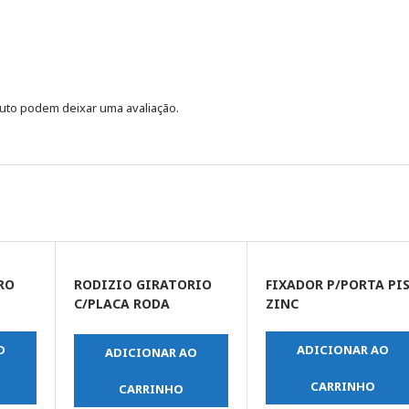
uto podem deixar uma avaliação.
RO
RODIZIO GIRATORIO
FIXADOR P/PORTA PI
C/PLACA RODA
ZINC
POLIPROPILENO 5″
(125MM)
O
ADICIONAR AO
ADICIONAR AO
CARRINHO
CARRINHO