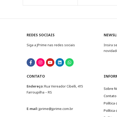
REDES SOCIAIS
NEWSL
Siga a JPrime nas redes sociais
Insira s
novidad
CONTATO
INFOR
Endereço:
Rua Vereador Cibelli, 415
Sobre N
Farroupilha – RS
Contato
Política
E-mail:
jprime@jprime.com.br
Política