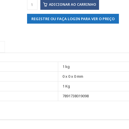
ADICIONAR AO CARRINHO
REGISTRE OU FAÇA LOGIN PARA VER O PREÇO
1 kg
0 x 0 x 0 mm
1 Kg
7891738019098