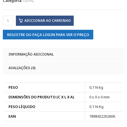
Categoria:
GERAL
ADICIONAR AO CARRINHO
REGISTRE OU FAÇA LOGIN PARA VER O PREÇO
INFORMAÇÃO ADICIONAL
AVALIAÇÕES (0)
PESO
0,116 kg
DIMENSÕES DO PRODUTO (C X L X A)
0 x 0 x 0 mm
PESO LÍQUIDO
0.116 Kg
EAN
7898422202606