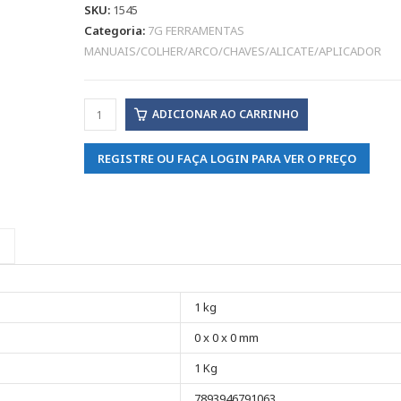
SKU:
1545
Categoria:
7G FERRAMENTAS
MANUAIS/COLHER/ARCO/CHAVES/ALICATE/APLICADOR
ADICIONAR AO CARRINHO
REGISTRE OU FAÇA LOGIN PARA VER O PREÇO
1 kg
0 x 0 x 0 mm
1 Kg
7893946791063