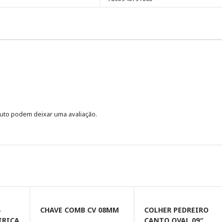
uto podem deixar uma avaliação.
4
CHAVE COMB CV 08MM
COLHER PEDREIRO
IRIÇA
CANTO OVAL 09″