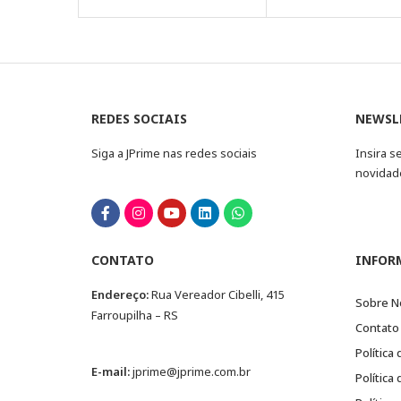
REDES SOCIAIS
NEWSL
Siga a JPrime nas redes sociais
Insira s
novidad
CONTATO
INFOR
Endereço:
Rua Vereador Cibelli, 415
Sobre N
Farroupilha – RS
Contato
Política
E-mail:
jprime@jprime.com.br
Política