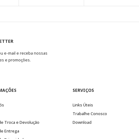
ETTER
eu e-mail e receba nossas
es e promoções.
MAÇÕES
SERVIÇOS
ós
Links Úteis
Trabalhe Conosco
 de Troca e Devolução
Download
 de Entrega