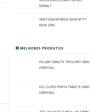
NYLON DUPLO DWHT34192 L
DEWALT
VENTILADOR MESA 30CM 6P PT
MON 220V
MELHORES PRODUTOS
HCL200 TABLETE TRICLORO 200G
HIDROALL
HCL CLORO PENTA TABLETE 200G
HIDROALL
TEE LISO ROSCA 90º (L L R) 32MM