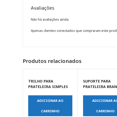
Avaliações
Não há avaliações ainda.
Apenas clientes conectados que compraram este prod
Produtos relacionados
TRILHO PARA
SUPORTE PARA
PRATELEIRA SIMPLES
PRATELEIRA BRA
1,5 M – B
08 X 10 POLEGADA
(FERTAK)
ADICIONAR AO
ADICIONAR A
CARRINHO
CARRINHO