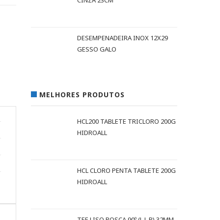
CINZA 23CM
DESEMPENADEIRA INOX 12X29
GESSO GALO
MELHORES PRODUTOS
HCL200 TABLETE TRICLORO 200G
HIDROALL
HCL CLORO PENTA TABLETE 200G
HIDROALL
TEE LISO ROSCA 90º (L L R) 32MM