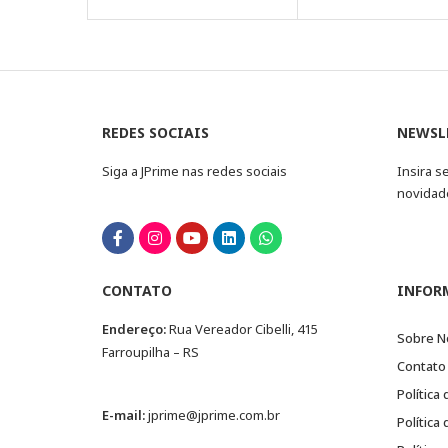
REDES SOCIAIS
NEWSL
Siga a JPrime nas redes sociais
Insira s
novidad
CONTATO
INFOR
Endereço:
Rua Vereador Cibelli, 415
Sobre N
Farroupilha – RS
Contato
Política
E-mail:
jprime@jprime.com.br
Política