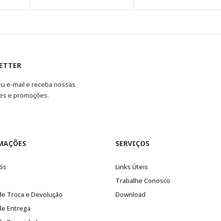
ETTER
eu e-mail e receba nossas
es e promoções.
MAÇÕES
SERVIÇOS
ós
Links Úteis
Trabalhe Conosco
 de Troca e Devolução
Download
 de Entrega