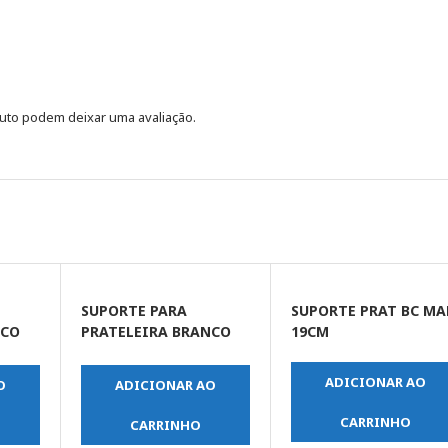
uto podem deixar uma avaliação.
SUPORTE PARA
SUPORTE PRAT BC MA
NCO
PRATELEIRA BRANCO
19CM
10 X 12 POLEGADA
(FERTAK)
ADICIONAR AO
O
ADICIONAR AO
CARRINHO
CARRINHO