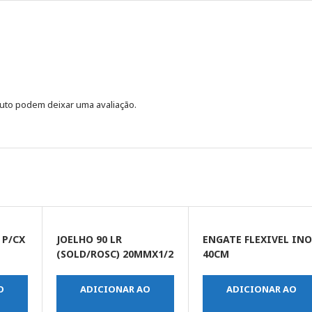
uto podem deixar uma avaliação.
 P/CX
JOELHO 90 LR
ENGATE FLEXIVEL IN
(SOLD/ROSC) 20MMX1/2
40CM
O
ADICIONAR AO
ADICIONAR AO