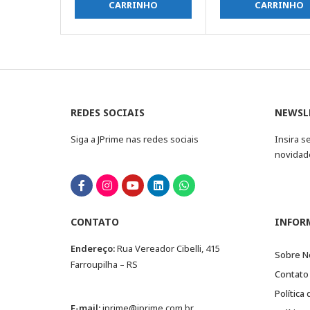
CARRINHO
CARRINHO
REDES SOCIAIS
NEWSL
Siga a JPrime nas redes sociais
Insira s
novidad
CONTATO
INFOR
Endereço:
Rua Vereador Cibelli, 415
Sobre N
Farroupilha – RS
Contato
Política
E-mail:
jprime@jprime.com.br