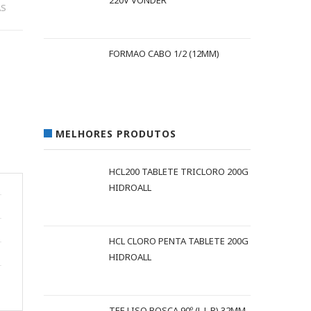
220V VONDER
AS
FORMAO CABO 1/2 (12MM)
MELHORES PRODUTOS
HCL200 TABLETE TRICLORO 200G
HIDROALL
HCL CLORO PENTA TABLETE 200G
HIDROALL
TEE LISO ROSCA 90º (L L R) 32MM