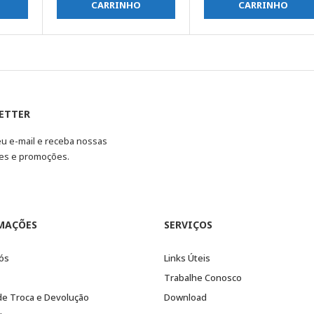
CARRINHO
CARRINHO
ETTER
eu e-mail e receba nossas
es e promoções.
MAÇÕES
SERVIÇOS
ós
Links Úteis
Trabalhe Conosco
 de Troca e Devolução
Download