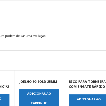
uto podem deixar uma avaliação.
JOELHO 90 SOLD 25MM
BICO PARA TORNEIRA
MX1/2
COM ENGATE RÁPIDO
1/2” E 3/4”
ADICIONAR AO
O
ADICIONAR AO
CARRINHO