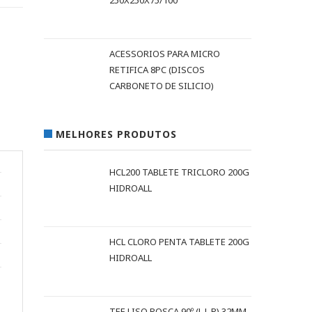
250X250X75/100
ACESSORIOS PARA MICRO
RETIFICA 8PC (DISCOS
CARBONETO DE SILICIO)
MELHORES PRODUTOS
HCL200 TABLETE TRICLORO 200G
HIDROALL
HCL CLORO PENTA TABLETE 200G
HIDROALL
TEE LISO ROSCA 90º (L L R) 32MM