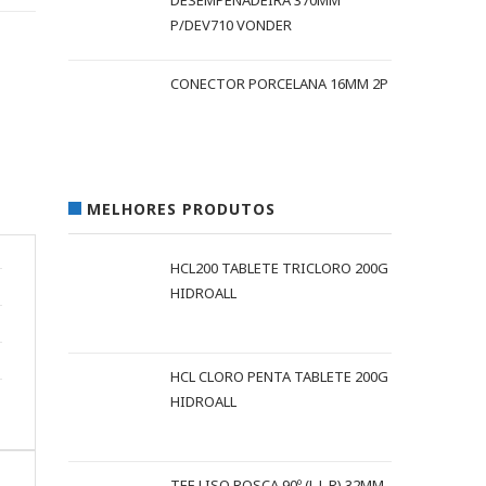
DESEMPENADEIRA 370MM
P/DEV710 VONDER
CONECTOR PORCELANA 16MM 2P
MELHORES PRODUTOS
HCL200 TABLETE TRICLORO 200G
HIDROALL
HCL CLORO PENTA TABLETE 200G
HIDROALL
TEE LISO ROSCA 90º (L L R) 32MM