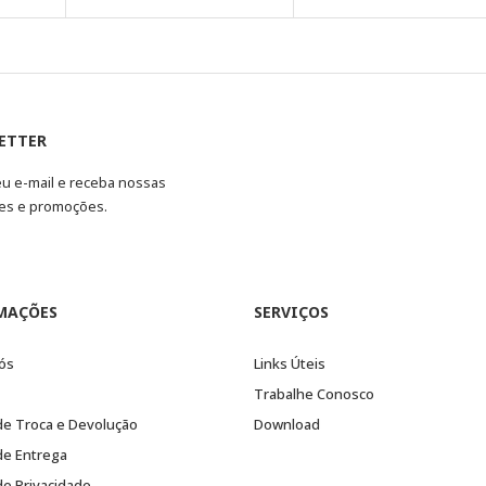
ETTER
eu e-mail e receba nossas
es e promoções.
MAÇÕES
SERVIÇOS
ós
Links Úteis
Trabalhe Conosco
 de Troca e Devolução
Download
 de Entrega
 de Privacidade