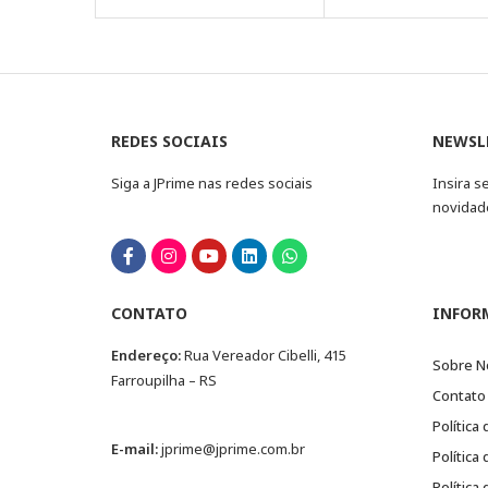
REDES SOCIAIS
NEWSL
Siga a JPrime nas redes sociais
Insira s
novidad
CONTATO
INFOR
Endereço:
Rua Vereador Cibelli, 415
Sobre N
Farroupilha – RS
Contato
Política
E-mail:
jprime@jprime.com.br
Política
Política