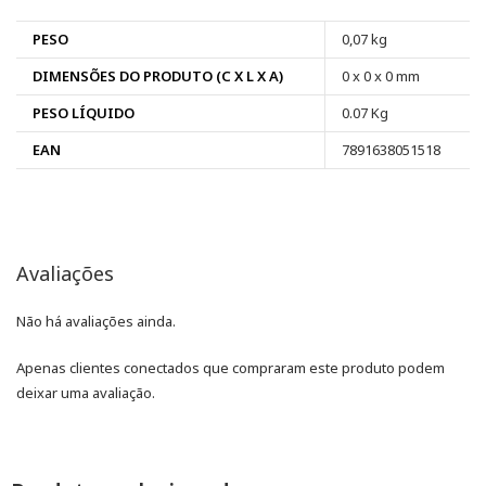
PESO
0,07 kg
DIMENSÕES DO PRODUTO (C X L X A)
0 x 0 x 0 mm
PESO LÍQUIDO
0.07 Kg
EAN
7891638051518
Avaliações
Não há avaliações ainda.
Apenas clientes conectados que compraram este produto podem
deixar uma avaliação.