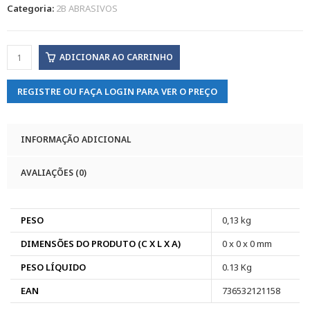
Categoria:
2B ABRASIVOS
ADICIONAR AO CARRINHO
REGISTRE OU FAÇA LOGIN PARA VER O PREÇO
INFORMAÇÃO ADICIONAL
AVALIAÇÕES (0)
PESO
0,13 kg
DIMENSÕES DO PRODUTO (C X L X A)
0 x 0 x 0 mm
PESO LÍQUIDO
0.13 Kg
EAN
736532121158