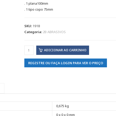
. 1 plana100mm
. 1 tipo copo 75mm
SKU:
1918
Categoria:
2B ABRASIVOS
ADICIONAR AO CARRINHO
REGISTRE OU FAÇA LOGIN PARA VER O PREÇO
0,675 kg
0 x 0 x 0 mm