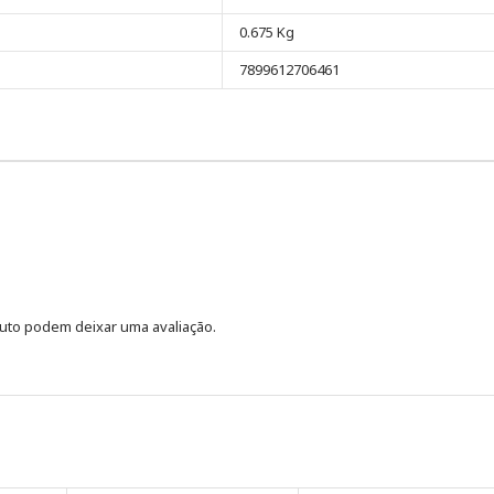
0.675 Kg
7899612706461
uto podem deixar uma avaliação.