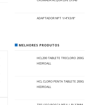
CROMADA ACQUA LIFE ZF343
ADAPTADOR NPT 1/4"X3/8"
MELHORES PRODUTOS
HCL200 TABLETE TRICLORO 200G
HIDROALL
HCL CLORO PENTA TABLETE 200G
HIDROALL
TEE LISO ROSCA 90º (L L R) 32MM