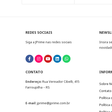
REDES SOCIAIS
NEWSL
Siga a JPrime nas redes sociais
Insira s
novidad
CONTATO
INFOR
Endereço:
Rua Vereador Cibelli, 415
Sobre N
Farroupilha – RS
Contato
Política
E-mail:
jprime@jprime.com.br
Política
Política