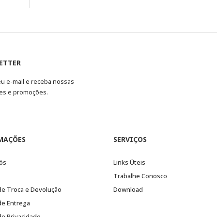
ETTER
eu e-mail e receba nossas
es e promoções.
MAÇÕES
SERVIÇOS
ós
Links Úteis
Trabalhe Conosco
 de Troca e Devolução
Download
 de Entrega
 de Privacidade