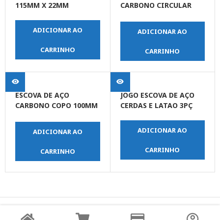
115MM X 22MM
CARBONO CIRCULAR
TORCIDA 100MM FURO
22MM
ADICIONAR AO
ADICIONAR AO
CARRINHO
CARRINHO
ESCOVA DE AÇO
JOGO ESCOVA DE AÇO
CARBONO COPO 100MM
CERDAS E LATAO 3PÇ
ROSCA M14
ADICIONAR AO
ADICIONAR AO
CARRINHO
CARRINHO
© Copyright JPrime Ferramentas - Todos os Direitos
Reservados - Desenvolvido por
UNO Studio Digital.