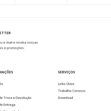
ETTER
eu e-mail e receba nossas
es e promoções.
MAÇÕES
SERVIÇOS
ós
Links Úteis
Trabalhe Conosco
 de Troca e Devolução
Download
 de Entrega