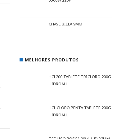
5500W 220V
CHAVE BIELA 9MM
MELHORES PRODUTOS
HCL200 TABLETE TRICLORO 200G
HIDROALL
HCL CLORO PENTA TABLETE 200G
HIDROALL
TEE LISO ROSCA 90º (L L R) 32MM