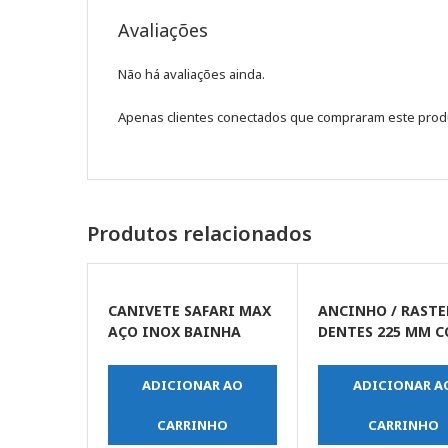
Avaliações
Não há avaliações ainda.
Apenas clientes conectados que compraram este prod
Produtos relacionados
CANIVETE SAFARI MAX
ANCINHO / RASTE
AÇO INOX BAINHA
DENTES 225 MM 
NYLON 2 TRAVAS COM
REVESTIMENTO
LANTERNA 10,5CM X
PROTETOR CABO
ADICIONAR AO
ADICIONAR A
2,5CM
PLASTICO
CARRINHO
CARRINHO