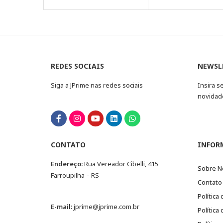
REDES SOCIAIS
NEWSL
Siga a JPrime nas redes sociais
Insira s
novidad
CONTATO
INFOR
Endereço:
Rua Vereador Cibelli, 415
Sobre N
Farroupilha – RS
Contato
Política
E-mail:
jprime@jprime.com.br
Política