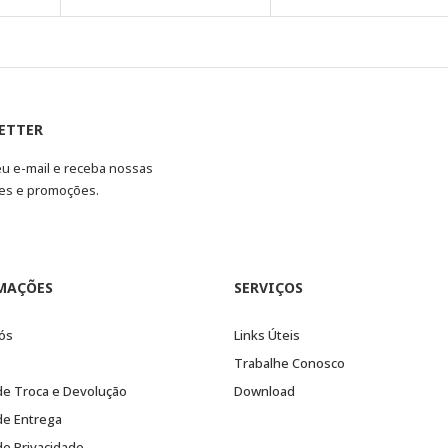
ETTER
eu e-mail e receba nossas
es e promoções.
MAÇÕES
SERVIÇOS
ós
Links Úteis
Trabalhe Conosco
 de Troca e Devolução
Download
 de Entrega
 de Privacidade