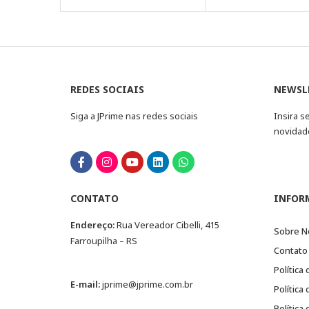
REDES SOCIAIS
NEWSL
Siga a JPrime nas redes sociais
Insira s
novidad
CONTATO
INFOR
Endereço:
Rua Vereador Cibelli, 415
Sobre N
Farroupilha – RS
Contato
Política
E-mail:
jprime@jprime.com.br
Política
Política