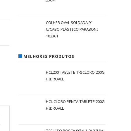
23CM
COLHER OVAL SOLDADA 9"
C/CABO PLÁSTICO PARABONI
102361
MELHORES PRODUTOS
HCL200 TABLETE TRICLORO 200G
HIDROALL
HCL CLORO PENTA TABLETE 200G
HIDROALL
TEE LISO ROSCA 90º (L L R) 32MM