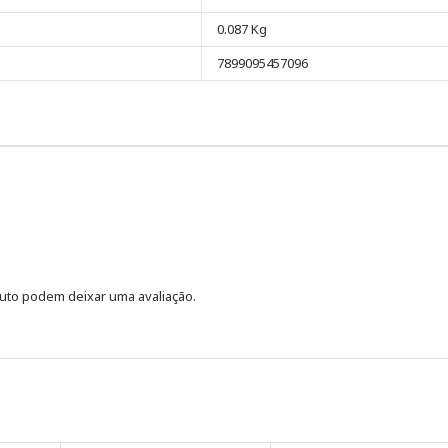
0.087 Kg
7899095457096
uto podem deixar uma avaliação.