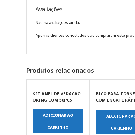
Avaliações
Não há avaliações ainda.
Apenas clientes conectados que compraram este prod
Produtos relacionados
KIT ANEL DE VEDACAO
BICO PARA TORN
ORING COM 50PÇS
COM ENGATE RÁP
1/2” E 3/4”
ADICIONAR AO
ADICIONAR A
CARRINHO
CARRINHO