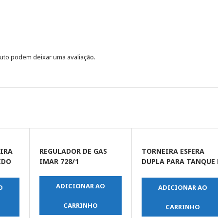
uto podem deixar uma avaliação.
EIRA
REGULADOR DE GAS
TORNEIRA ESFERA
IDO
IMAR 728/1
DUPLA PARA TANQUE 
MAQUINA DE LAVAR-
1/2 X 3/4
ADICIONAR AO
O
ADICIONAR AO
CARRINHO
CARRINHO