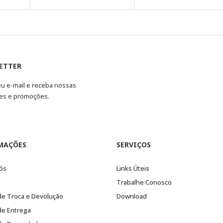
ETTER
eu e-mail e receba nossas
es e promoções.
MAÇÕES
SERVIÇOS
ós
Links Úteis
Trabalhe Conosco
 de Troca e Devolução
Download
 de Entrega