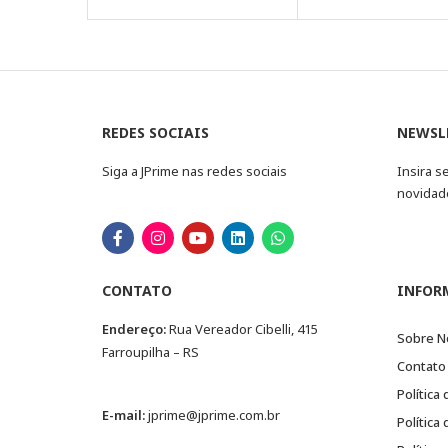
REDES SOCIAIS
NEWSL
Siga a JPrime nas redes sociais
Insira s
novidad
CONTATO
INFOR
Endereço:
Rua Vereador Cibelli, 415
Sobre N
Farroupilha – RS
Contato
Política
E-mail:
jprime@jprime.com.br
Política