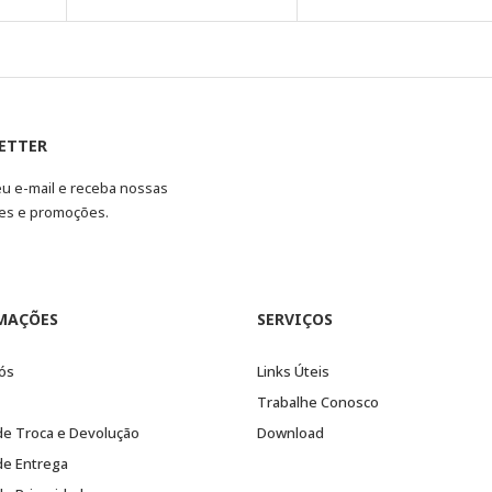
ETTER
eu e-mail e receba nossas
es e promoções.
MAÇÕES
SERVIÇOS
ós
Links Úteis
Trabalhe Conosco
 de Troca e Devolução
Download
 de Entrega