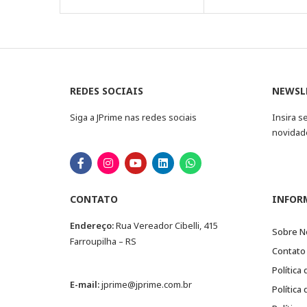
REDES SOCIAIS
NEWSL
Siga a JPrime nas redes sociais
Insira s
novidad
CONTATO
INFOR
Endereço:
Rua Vereador Cibelli, 415
Sobre N
Farroupilha – RS
Contato
Política
E-mail:
jprime@jprime.com.br
Política