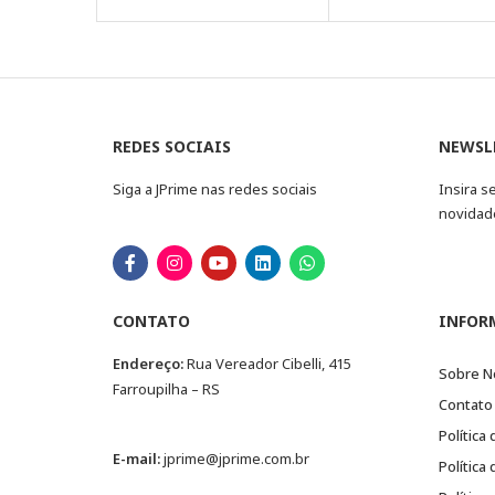
REDES SOCIAIS
NEWSL
Siga a JPrime nas redes sociais
Insira s
novidad
CONTATO
INFOR
Endereço:
Rua Vereador Cibelli, 415
Sobre N
Farroupilha – RS
Contato
Política
E-mail:
jprime@jprime.com.br
Política