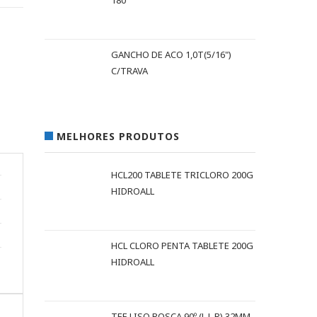
180
GANCHO DE ACO 1,0T(5/16")
C/TRAVA
MELHORES PRODUTOS
HCL200 TABLETE TRICLORO 200G
HIDROALL
HCL CLORO PENTA TABLETE 200G
HIDROALL
TEE LISO ROSCA 90º (L L R) 32MM