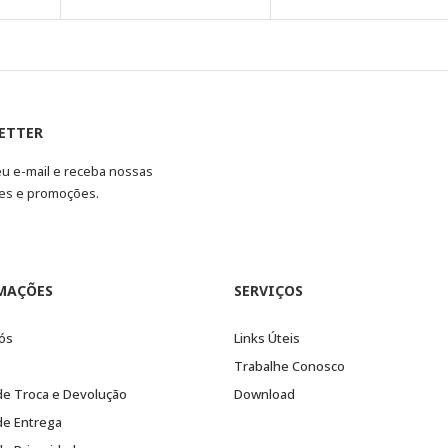
ETTER
eu e-mail e receba nossas
es e promoções.
MAÇÕES
SERVIÇOS
ós
Links Úteis
Trabalhe Conosco
 de Troca e Devolução
Download
 de Entrega