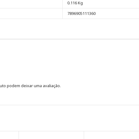
0.116 Kg
7896905111360
uto podem deixar uma avaliação.