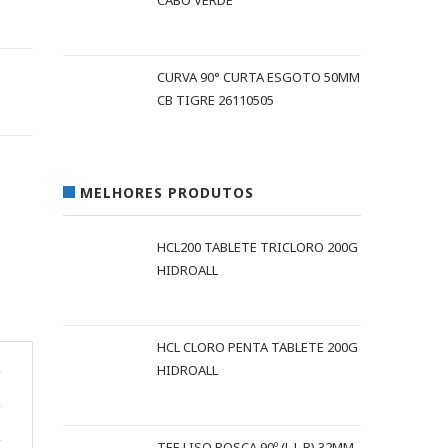
CABO VERDE
CURVA 90° CURTA ESGOTO 50MM
CB TIGRE 26110505
MELHORES PRODUTOS
HCL200 TABLETE TRICLORO 200G
HIDROALL
HCL CLORO PENTA TABLETE 200G
HIDROALL
TEE LISO ROSCA 90º (L L R) 32MM